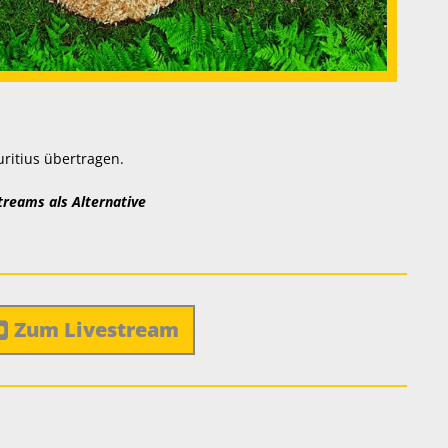
ritius übertragen.
treams als Alternative
Zum Livestream