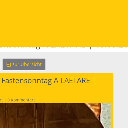
tensonntag A LAETARE | 15.03.2
zur Übersicht
 Fastensonntag A LAETARE |
rt
|
0 Kommentare