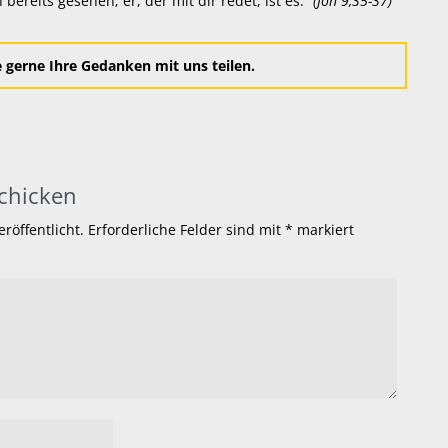
 bereits gesehen; er, der mit dir redet, ist es.“
(Joh 9,35-37)
gerne Ihre Gedanken mit uns teilen.
chicken
röffentlicht.
Erforderliche Felder sind mit
*
markiert