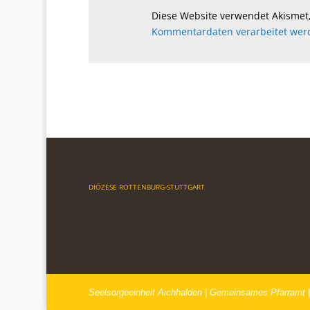
Diese Website verwendet Akismet
Kommentardaten verarbeitet wer
DIÖZESE ROTTENBURG-STUTTGART
Seelsorgeeinheit Aichhalden | Gemeinsames Pfarramt |