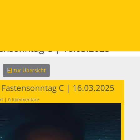
tensonntag C | 16.03.2025
zur Übersicht
 Fastensonntag C | 16.03.2025
rt
|
0 Kommentare