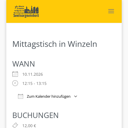
Mittagstisch in Winzeln
WANN
10.11.2026
12:15 - 13:15
Zum Kalender hinzufügen
ICS herunterladen
Google Kalender
iCalendar
Office 365
Outlook Live
BUCHUNGEN
12,00 €