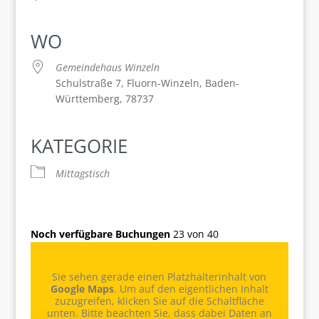
WO
Gemeindehaus Winzeln
Schulstraße 7, Fluorn-Winzeln, Baden-
Württemberg, 78737
KATEGORIE
Mittagstisch
Noch verfügbare Buchungen
23 von 40
Sie sehen gerade einen Platzhalterinhalt von
Google Maps
. Um auf den eigentlichen Inhalt
zuzugreifen, klicken Sie auf die Schaltfläche
unten. Bitte beachten Sie, dass dabei Daten an