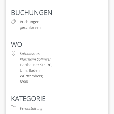
ICS herunterladen
Google Kalender
iCalendar
Office 365
Outlook Live
BUCHUNGEN
Buchungen
geschlossen
WO
Katholisches
Pfarrheim Söflingen
Harthauser Str. 36,
Ulm, Baden-
Württemberg,
89081
KATEGORIE
Veranstaltung